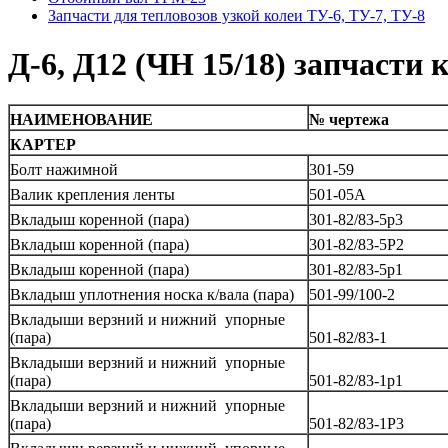
Запчасти для тепловозов узкой колеи ТУ-6, ТУ-7, ТУ-8
Д-6, Д12 (ЧН 15/18) запчасти 
НАИМЕНОВАНИЕ
№ чертежа
КАРТЕР
Болт нажимной
301-59
Валик крепления ленты
501-05А
Вкладыш коренной (пара)
301-82/83-5р3
Вкладыш коренной (пара)
301-82/83-5Р2
Вкладыш коренной (пара)
301-82/83-5р1
Вкладыш уплотнения носка к/вала (пара)
501-99/100-2
Вкладыши верзний и нижний упорные
(пара)
501-82/83-1
Вкладыши верзний и нижний упорные
(пара)
501-82/83-1р1
Вкладыши верзний и нижний упорные
(пара)
501-82/83-1Р3