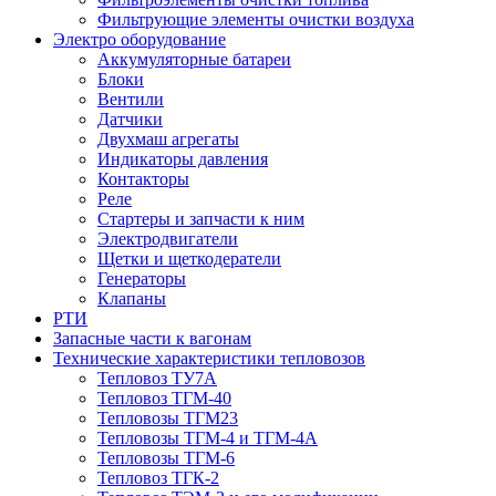
Фильтрующие элементы очистки воздуха
Электро оборудование
Аккумуляторные батареи
Блоки
Вентили
Датчики
Двухмаш агрегаты
Индикаторы давления
Контакторы
Реле
Стартеры и запчасти к ним
Электродвигатели
Щетки и щеткодератели
Генераторы
Клапаны
РТИ
Запасные части к вагонам
Технические характеристики тепловозов
Тепловоз ТУ7А
Тепловоз ТГМ-40
Тепловозы ТГМ23
Тепловозы ТГМ-4 и ТГМ-4А
Тепловозы ТГМ-6
Тепловоз ТГК-2