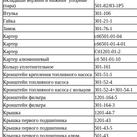
Вкладыши верзний и нижний упорные
(пара)
501-82/83-1Р5
Втулка
301-106
Гайка
301-21-1
Замок
301-76-1
Картер
сб6501-01-04
Картер
сб6501-01-4-01
Картер
Сб1201-01-2
Картер алюминиевый
сб 501-01-10
Кольцо уплотнительное
301-161
Кронштейн крепления топливного насоса
501-51-1
Кронштейн топливного насоса
301-52-4
Кронштейн топливного насоса с кольцом
301-52-4+301-54-1
Кронштейн фильтра
1201-164-5
Кронштейн фильтра
301-164-3
Крышка
1201-44-7
Крышка первого подшипника
1201-43
Крышка первого подшипника
501-43-5
Крышка первого подшипника алюм.
501-43