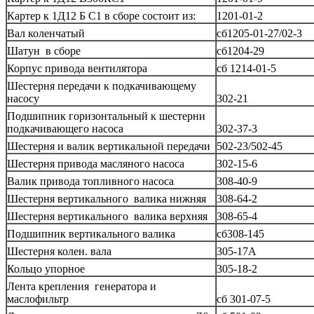
Картер к 1Д12 Б С1 в сборе состоит из:
1201-01-2
Вал коленчатый
сб1205-01-27/02-3
Шатун в сборе
сб1204-29
Корпус привода вентилятора
сб 1214-01-5
Шестерня передачи к подкачивающему
насосу
302-21
Подшипник горизонтальный к шестерни
подкачивающего насоса
302-37-3
Шестерня и валик вертикальной передачи
502-23/502-45
Шестерня привода масляного насоса
302-15-6
Валик привода топливного насоса
308-40-9
Шестерня вертикального валика нижняя
308-64-2
Шестерня вертикального валика верхняя
308-65-4
Подшипник вертикального валика
сб308-145
Шестерня колен. вала
305-17А
Кольцо упорное
305-18-2
Лента крепления генератора и
маслофильтр
сб 301-07-5