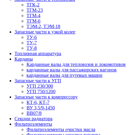
ТГК-2
ТГМ-23
ТГМ-4
ТГМ-6
ТЭМ-2, ТЭМ-18
Запасные части к узкой колее
ТУ-6
ТУ-7
ТУ-8
Топливная аппаратура
Карданы
Карданные валы для тепловозов и локомотивов
карданные валы для пассажирских вагонов
карданные валы для путевых машин
Запасные части к УГП
УГП 230/300
УГП 750/1200
Запасные части к компрессору
КТ-6, КТ-7
ВУ 3,5/9-1450
ВВ07/8
Секции радиатора
Фильтроэлементы
Фильтроэлементы очистки масла
Фильтроэлементы очистки топлива