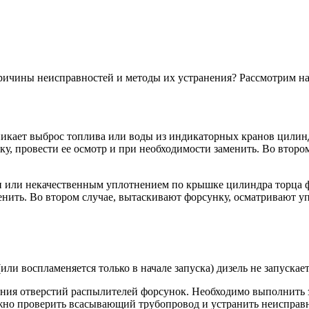
причины неисправностей и методы их устранения? Рассмотрим на
зникает выброс топлива или воды из индикаторных кранов цили
у, провести ее осмотр и при необходимости заменить. Во втором
 или некачественным уплотнением по крышке цилиндра торца ф
менить. Во втором случае, вытаскивают форсунку, осматривают 
или воспламеняется только в начале запуска) дизель не запускае
вания отверстий распылителей форсунок. Необходимо выполнить
но проверить всасывающий трубопровод и устранить неисправн