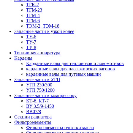
ТГК-2
ТГМ-23
ТГМ-4
ТГМ-6
ТЭМ-2, ТЭМ-18
Запасные части к узкой колее
ТУ-6
ТУ-7
ТУ-8
Топливная аппаратура
Карданы
Карданные валы для тепловозов и локомотивов
карданные валы для пассажирских вагонов
карданные валы для путевых машин
Запасные части к УГП
УГП 230/300
УГП 750/1200
Запасные части к компрессору
КТ-6, КТ-7
ВУ 3,5/9-1450
ВВ07/8
Секции радиатора
Фильтроэлементы
Фильтроэлементы очистки масла
Фильтроэлементы очистки топлива