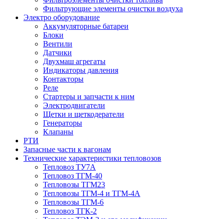
Фильтрующие элементы очистки воздуха
Электро оборудование
Аккумуляторные батареи
Блоки
Вентили
Датчики
Двухмаш агрегаты
Индикаторы давления
Контакторы
Реле
Стартеры и запчасти к ним
Электродвигатели
Щетки и щеткодератели
Генераторы
Клапаны
РТИ
Запасные части к вагонам
Технические характеристики тепловозов
Тепловоз ТУ7А
Тепловоз ТГМ-40
Тепловозы ТГМ23
Тепловозы ТГМ-4 и ТГМ-4А
Тепловозы ТГМ-6
Тепловоз ТГК-2