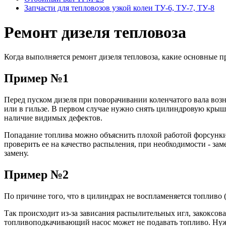
Запчасти для тепловозов узкой колеи ТУ-6, ТУ-7, ТУ-8
Ремонт дизеля тепловоза
Когда выполняется ремонт дизеля тепловоза, какие основные 
Пример №1
Перед пуском дизеля при поворачивании коленчатого вала во
или в гильзе. В первом случае нужно снять цилиндровую крышк
наличие видимых дефектов.
Попадание топлива можно объяснить плохой работой форсунки
проверить ее на качество распыления, при необходимости - за
замену.
Пример №2
По причине того, что в цилиндрах не воспламеняется топливо (
Так происходит из-за зависания распылительных игл, закоксо
топливоподкачивающий насос может не подавать топливо. Нуж