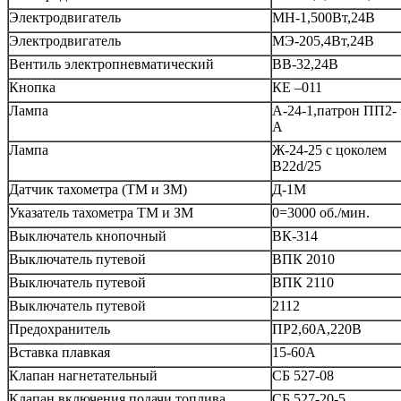
Электродвигатель
МН-1,500Вт,24В
Электродвигатель
МЭ-205,4Вт,24В
Вентиль электропневматический
ВВ-32,24В
Кнопка
КЕ –011
Лампа
А-24-1,патрон ПП2-
А
Лампа
Ж-24-25 с цоколем
В22d/25
Датчик тахометра (ТМ и ЗМ)
Д-1М
Указатель тахометра ТМ и ЗМ
0=3000 об./мин.
Выключатель кнопочный
ВК-314
Выключатель путевой
ВПК 2010
Выключатель путевой
ВПК 2110
Выключатель путевой
2112
Предохранитель
ПР2,60А,220В
Вставка плавкая
15-60А
Клапан нагнетательный
СБ 527-08
Клапан включения подачи топлива
СБ.527-20-5