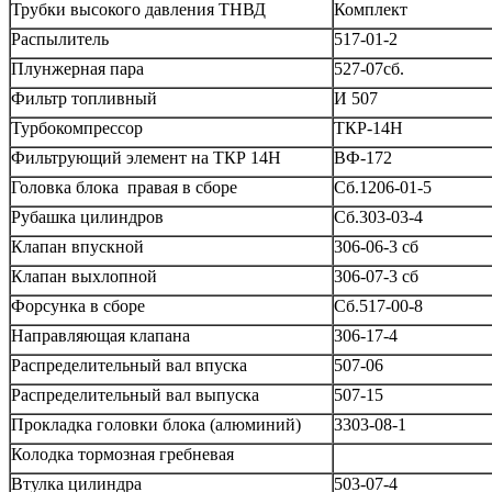
Трубки высокого давления ТНВД
Комплект
Распылитель
517-01-2
Плунжерная пара
527-07сб.
Фильтр топливный
И 507
Турбокомпрессор
ТКР-14Н
Фильтрующий элемент на ТКР 14Н
ВФ-172
Головка блока правая в сборе
Сб.1206-01-5
Рубашка цилиндров
Сб.303-03-4
Клапан впускной
306-06-3 сб
Клапан выхлопной
306-07-3 сб
Форсунка в сборе
Сб.517-00-8
Направляющая клапана
306-17-4
Распределительный вал впуска
507-06
Распределительный вал выпуска
507-15
Прокладка головки блока (алюминий)
3303-08-1
Колодка тормозная гребневая
Втулка цилиндра
503-07-4