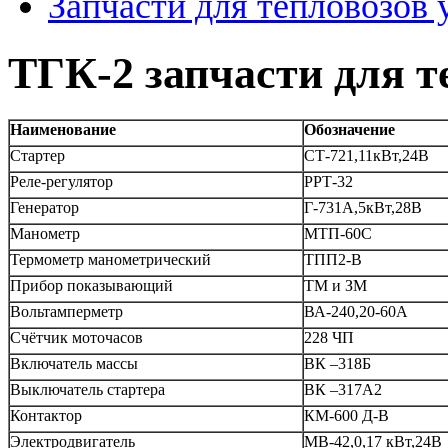
Запчасти для тепловозов 
ТГК-2 запчасти для т
Наименование
Обозначение
Стартер
СТ-721,11кВт,24В
Реле-регулятор
РРТ-32
Генератор
Г-731А,5кВт,28В
Манометр
МТП-60С
Термометр манометрический
ТПП2-В
Прибор показывающий
ТМ и ЗМ
Вольтамперметр
ВА-240,20-60А
Счётчик моточасов
228 ЧП
Включатель массы
ВК –318Б
Выключатель стартера
ВК –317А2
Контактор
КМ-600 Д-В
Электродвигатель
МВ-42,0,17 кВт,24В