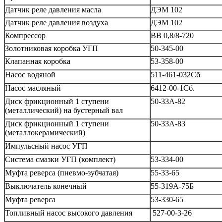
Датчик реле давления масла
ДЭМ 102
Датчик реле давления воздуха
ДЭМ 102
Компрессор
ВВ 0,8/8-720
Золотниковая коробка УГП
50-345-00
Клапанная коробка
53-358-00
Насос водяной
511-461-032Сб
Насос масляный
6412-00-1Сб.
Диск фрикционный 1 ступени
50-33А-82
(металлический) на бустерный вал
Диск фрикционный 1 ступени
50-33А-83
(металлокерамический)
Импульсный насос УГП
Система смазки УГП (комплект)
53-334-00
Муфта реверса (пневмо-зубчатая)
55-33-65
Выключатель конечный
55-319А-75Б
Муфта реверса
53-330-65
Топливный насос высокого давления
527-00-3-26