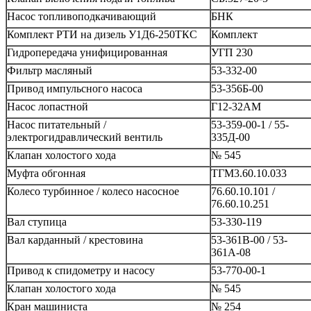
Насос топливоподкачивающий
БНК
Комплект РТИ на дизель У1Д6-250ТКС
Комплект
Гидропередача унифицированная
УГП 230
Фильтр масляный
53-332-00
Привод импульсного насоса
53-356Б-00
Насос лопастной
Г12-32АМ
Насос питательный /
53-359-00-1 / 55-
электрогидравлический вентиль
335Д-00
Клапан холостого хода
№ 545
Муфта обгонная
ТГМ3.60.10.033
Колесо турбинное / колесо насосное
76.60.10.101 /
76.60.10.251
Вал ступица
53-330-119
Вал карданный / крестовина
53-361В-00 / 53-
361А-08
Привод к спидометру и насосу
53-770-00-1
Клапан холостого хода
№ 545
Кран машиниста
№ 254