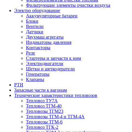
Фильтрующие элементы очистки воздуха
Электро оборудование
Аккумуляторные батареи
Блоки
Вентили
Датчики
Двухмаш агрегаты
Индикаторы давления
Контакторы
Реле
Стартеры и запчасти к ним
Электродвигатели
Щетки и щеткодератели
Генераторы
Клапаны
РТИ
Запасные части к вагонам
Технические характеристики тепловозов
Тепловоз ТУ7А
Тепловоз ТГМ-40
Тепловозы ТГМ23
Тепловозы ТГМ-4 и ТГМ-4А
Тепловозы ТГМ-6
Тепловоз ТГК-2