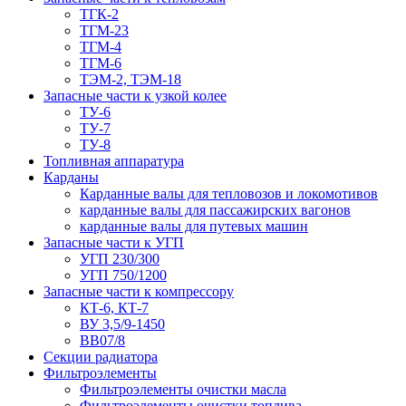
ТГК-2
ТГМ-23
ТГМ-4
ТГМ-6
ТЭМ-2, ТЭМ-18
Запасные части к узкой колее
ТУ-6
ТУ-7
ТУ-8
Топливная аппаратура
Карданы
Карданные валы для тепловозов и локомотивов
карданные валы для пассажирских вагонов
карданные валы для путевых машин
Запасные части к УГП
УГП 230/300
УГП 750/1200
Запасные части к компрессору
КТ-6, КТ-7
ВУ 3,5/9-1450
ВВ07/8
Секции радиатора
Фильтроэлементы
Фильтроэлементы очистки масла
Фильтроэлементы очистки топлива