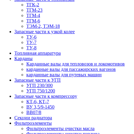
ТГК-2
ТГМ-23
ТГМ-4
ТГМ-6
ТЭМ-2, ТЭМ-18
Запасные части к узкой колее
ТУ-6
ТУ-7
ТУ-8
Топливная аппаратура
Карданы
Карданные валы для тепловозов и локомотивов
карданные валы для пассажирских вагонов
карданные валы для путевых машин
Запасные части к УГП
УГП 230/300
УГП 750/1200
Запасные части к компрессору
КТ-6, КТ-7
ВУ 3,5/9-1450
ВВ07/8
Секции радиатора
Фильтроэлементы
Фильтроэлементы очистки масла
Фильтроэлементы очистки топлива