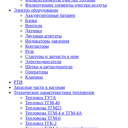
Фильтрующие элементы очистки воздуха
Электро оборудование
Аккумуляторные батареи
Блоки
Вентили
Датчики
Двухмаш агрегаты
Индикаторы давления
Контакторы
Реле
Стартеры и запчасти к ним
Электродвигатели
Щетки и щеткодератели
Генераторы
Клапаны
РТИ
Запасные части к вагонам
Технические характеристики тепловозов
Тепловоз ТУ7А
Тепловоз ТГМ-40
Тепловозы ТГМ23
Тепловозы ТГМ-4 и ТГМ-4А
Тепловозы ТГМ-6
Тепловоз ТГК-2