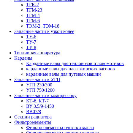
ТГК-2
ТГМ-23
ТГМ-4
ТГМ-6
ТЭМ-2, ТЭМ-18
Запасные части к узкой колее
ТУ-6
ТУ-7
ТУ-8
Топливная аппаратура
Карданы
Карданные валы для тепловозов и локомотивов
карданные валы для пассажирских вагонов
карданные валы для путевых машин
Запасные части к УГП
УГП 230/300
УГП 750/1200
Запасные части к компрессору
КТ-6, КТ-7
ВУ 3,5/9-1450
ВВ07/8
Секции радиатора
Фильтроэлементы
Фильтроэлементы очистки масла
Фильтроэлементы очистки топлива