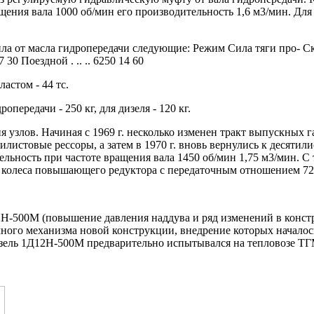
щения вала 1000 об/мин его производительность 1,6 м3/мин. Дл
пла от масла гидропередачи следующие: Режим Сила тяги про- 
30 Поездной . .. .. 6250 14 60
ластом - 44 тс.
ропередачи - 250 кг, для дизеля - 120 кг.
узлов. Начиная с 1969 г. несколько изменен тракт выпускных га
листовые рессоры, а затем в 1970 г. вновь вернулись к десятили
ость при частоте вращения вала 1450 об/мин 1,75 м3/мин. С те
15 колеса повышающего редуктора с передаточным отношением 72
2Н-500М (повышение давления наддува и ряд изменений в конст
много механизма новой конструкции, внедрение которых началось
зель 1Д12Н-500М предварительно испытывался на тепловозе ТГ