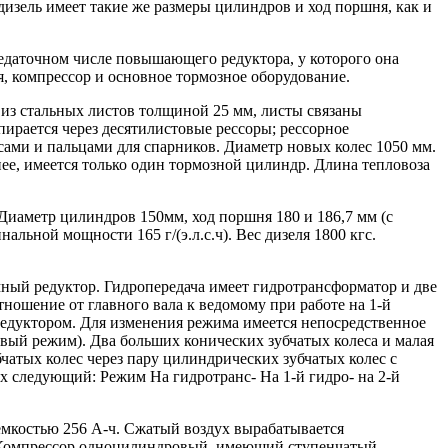
зель имеет такие же размеры цилиндров и ход поршня, как и
редаточном числе повышающего редуктора, у которого она
, компрессор и основное тормозное оборудование.
 из стальных листов толщиной 25 мм, листы связаны
рается через десятилистовые рессоры; рессорное
ами и пальцами для спарников. Диаметр новых колес 1050 мм.
е, имеется только один тормозной цилиндр. Длина тепловоза
иаметр цилиндров 150мм, ход поршня 180 и 186,7 мм (с
льной мощности 165 г/(э.л.с.ч). Вес дизеля 1800 кгс.
ный редуктор. Гидропередача имеет гидротрансформатор и две
ошение от главного вала к ведомому при работе на 1-й
редуктором. Для изменения режима имеется непосредственное
овый режим). Два больших конических зубчатых колеса и малая
чатых колес через пару цилиндрических зубчатых колес с
х следующий: Режим На гидротранс- На 1-й гидро- на 2-й
8 емкостью 256 А-ч. Сжатый воздух вырабатывается
. Компрессор одноцилиндровый, имеющий ступенчатый