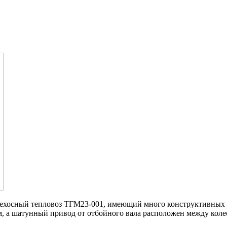
трехосный тепловоз ТГМ23-001, имеющий много конструктивных 
мм, а шатунный привод от отбойного вала расположен между кол