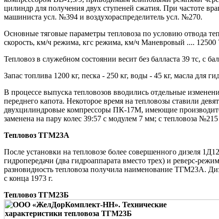
цилиндр для получения двух ступеней сжатия. При частоте вра
машиниста усл. №394 и воздухораспределитель усл. №270.
Основные тяговые параметры тепловоза по условию отвода те
скорость, км/ч режима, кгс режима, км/ч Маневровый .... 12500 7 
Тепловоз в служебном состоянии весит без балласта 39 тс, с бал
Запас топлива 1200 кг, песка - 250 кг, воды - 45 кг, масла для гид
В процессе выпуска тепловозов вводились отдельные изменения 
переднего капота. Некоторое время на тепловозы ставили девяти
двухцилиндровые компрессоры ПК-17М, имеющие производительн
заменена на пару колес 39:57 с модулем 7 мм; с тепловоза №2
Тепловоз ТГМ23А
После установки на тепловозе более совершенного дизеля 1Д1
гидропередачи (два гидроаппарата вместо трех) и реверс-режи
разновидность тепловоза получила наименование ТГМ23А. Ди
с конца 1973 г.
Тепловоз ТГМ23Б