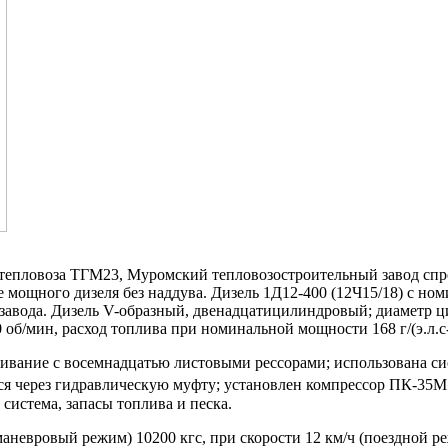
ь тепловоза ТГМ23, Муромский тепловозостроительный завод спр
мощного дизеля без наддува. Дизель 1Д12-400 (12Ч15/18) с ном
завода. Дизель V-образный, двенадцатицилиндровый; диаметр ц
об/мин, расход топлива при номинальной мощности 168 г/(э.л.с- 
шивание с восемнадцатью листовыми рессорами; использована с
ся через гидравлическую муфту; установлен компрессор ПК-35М
 система, запасы топлива и песка.
маневровый режим) 10200 кгс, при скорости 12 км/ч (поездной р