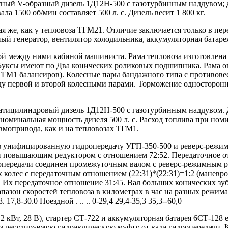
ый V-образный дизель 1Д12Н-500 с газотурбинным наддувом; ди
а 1500 об/мин составляет 500 л. с. Дизель весит 1 800 кг.
я же, как у тепловоза ТГМ21. Отличие заключается только в пе
ый генератор, вентилятор холодильника, аккумуляторная батарея
ой между ними кабиной машиниста. Рама тепловоза изготовлена
ксы имеют по Два конических роликовых подшипника. Рама опи
ГМ1 балансиров). Колесные пары бандажного типа с противовес
у первой и второй колесными парами. Торможение односторонне
атицилиндровый дизель 1Д12Н-500 с газотурбинным наддувом. Д
минальная мощность дизеля 500 л. с. Расход топлива при номина
мопривода, как и на тепловозах ТГМ1.
з унифицированную гидропередачу УГП-350-500 и реверс-режим
и повышающим редуктором с отношением 72:52. Передаточное отн
идропередачи соединен промежуточным валом с реверс-режимным 
х колес с передаточным отношением (22:31)*(22:31)=1:2 (маневр
 Их передаточное отношение 31:45. Вал больших конических зуб
азон скоростей тепловоза в километрах в час на разных режима
7,8-30.0 Поездной . .. .. 0-29,4 29,4-35,3 35,3--60,0
,2 кВт, 28 В), стартер СТ-722 и аккумуляторная батарея 6СТ-12
з регулируемую гидравлическую муфту от вала гидропередачи