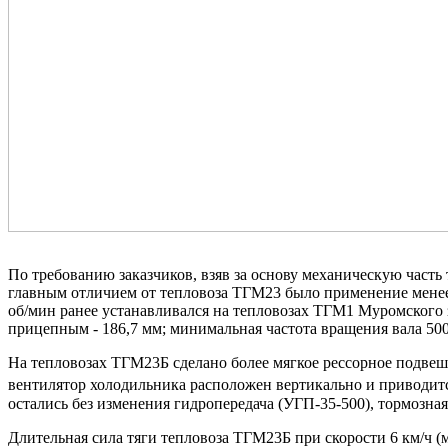
По требованию заказчиков, взяв за основу механическую част
главным отличием от тепловоза ТГМ23 было применение менее 
об/мин ранее устанавливался на тепловозах ТГМ1 Муромского 
прицепным - 186,7 мм; минимальная частота вращения вала 500 
На тепловозах ТГМ23Б сделано более мягкое рессорное подве
вентилятор холодильника расположен вертикально и приводит
остались без изменения гидропередача (УГП-35-500), тормозная
Длительная сила тяги тепловоза ТГМ23Б при скорости 6 км/ч (