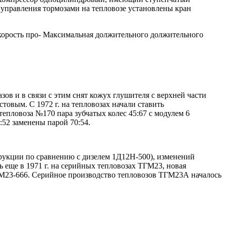
я управления тормозами на тепловозе установлены кран
Скорость про- Максимальная должительного должительного
зов и в связи с этим снят кожух глушителя с верхней части
стовым. С 1972 г. на тепловозах начали ставить
пловоза №170 пара зубчатых колес 45:67 с модулем 6
:52 заменены парой 70:54.
рукции по сравнению с дизелем 1Д12Н-500), изменений
 еще в 1971 г. на серийных тепловозах ТГМ23, новая
М23-666. Серийное производство тепловозов ТГМ23А началось