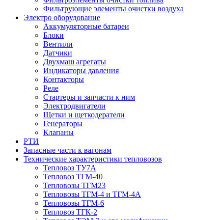
Фильтрующие элементы очистки воздуха
Электро оборудование
Аккумуляторные батареи
Блоки
Вентили
Датчики
Двухмаш агрегаты
Индикаторы давления
Контакторы
Реле
Стартеры и запчасти к ним
Электродвигатели
Щетки и щеткодератели
Генераторы
Клапаны
РТИ
Запасные части к вагонам
Технические характеристики тепловозов
Тепловоз ТУ7А
Тепловоз ТГМ-40
Тепловозы ТГМ23
Тепловозы ТГМ-4 и ТГМ-4А
Тепловозы ТГМ-6
Тепловоз ТГК-2