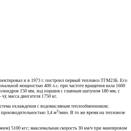
оектировал и в 1973 г. построил первый тепловоз ТГМ23Б. Его
инальной мощностью 400 л.с. при частоте вращения вала 1600
илиндров 150 мм, ход поршня с главным шатуном 180 мм, с
ч); масса двигателя 1750 кг.
истема охлаждения с водомасляным теплообменником;
3
 производительностью 3,4 м
/мин. В то же время на тепловозе
ежим) 5100 кгс; максимальная скорость 30 км/ч при маневровом